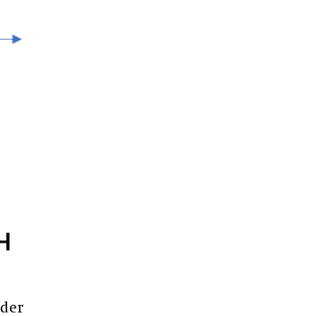
H
 der