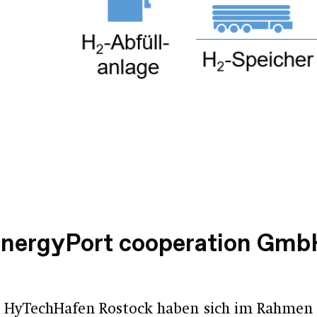
EnergyPort cooperation Gmb
kt HyTechHafen Rostock haben sich im Rahmen