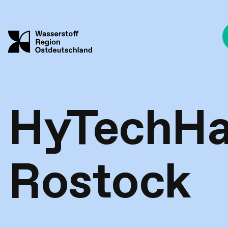
Direkt
zum
Inhalt
HyTechHa
Rostock