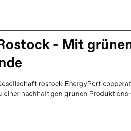
ostock - Mit grüne
ende
Gesellschaft rostock EnergyPort coopera
 einer nachhaltigen grünen Produktions-
.