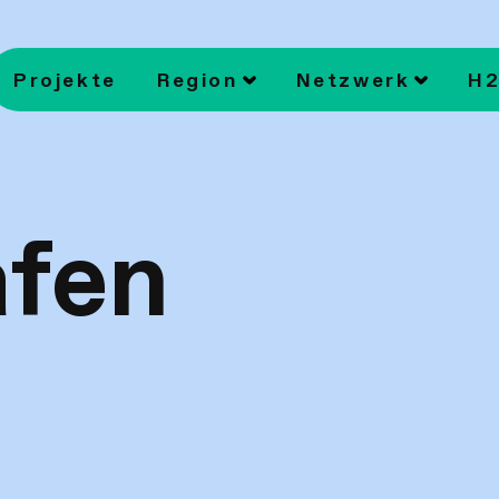
Projekte
Region
Netzwerk
H2
fen